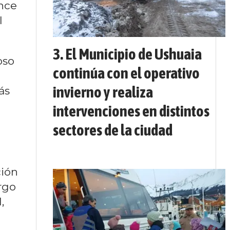
once
l
El Municipio de Ushuaia
oso
continúa con el operativo
invierno y realiza
ás
intervenciones en distintos
sectores de la ciudad
ción
rgo
,