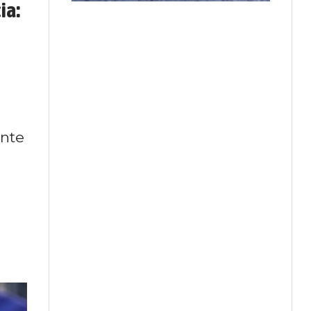
ia:
ente