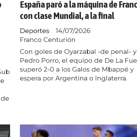
o
España paró a la máquina de Franc
n
con clase Mundial, a la final
Deportes
14/07/2026
Franco Centurión
Con goles de Oyarzabal -de penal- y
Pedro Porro, el equipo de De La Fu
superó 2-0 a los Galos de Mbappé y
 Sub
espera por Argentina o Inglaterra.
de
 de