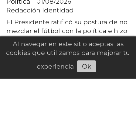
Política
01/08/2026
Redacción Identidad
El Presidente ratificó su postura de no
mezclar el fútbol con la política e hizo
referencia a los goles de Maradona a
Al navegar en este sitio aceptas las
los ingleses al asegurar que "no nos
cookies que utilizamos para mejorar tu
las devolvieron".
experiencia
Ok
Escuchar la noticia