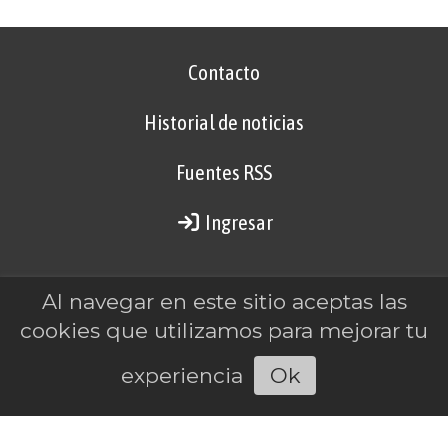
Contacto
Historial de noticias
Fuentes RSS
Ingresar
Al navegar en este sitio aceptas las
2901-458726
cookies que utilizamos para mejorar tu
Ushuaia, Tierra del Fuego
experiencia
Ok
Escuchar la noticia
identidadnoti.info@gmail.com