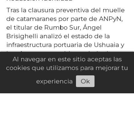
Tras la clausura preventiva del muelle
de catamaranes por parte de ANPyN,
el titular de Rumbo Sur, Ángel
Brisighelli analizó el estado de la
infraestructura portuaria de Ushuaia y
las obras que considera prioritarias
Al navegar en este sitio aceptas las
para el desarrollo antártico de la
cookies que utilizamos para mejorar tu
ciudad.
experiencia
Ok
Escuchar la noticia