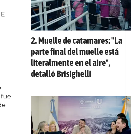
 El
Muelle de catamares: "La
parte final del muelle está
literalmente en el aire",
detalló Brisighelli
o
 fue
de