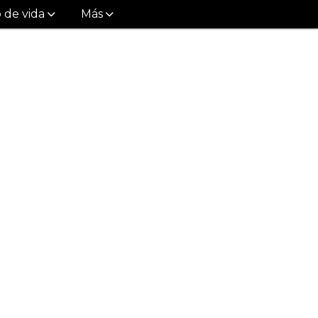
o de vida
Más